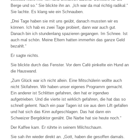
Berge und so.“ Sie blickte ihn an. „Ich war da mal richtig radikal.“
Sie lachte. Es klang wie ein Schnauben.
„Drei Tage haben sie mit uns geübt, danach mussten wir es
können. Ich hab es zwei Tage probiert, dann war auch gut.
Danach bin ich stundenlang spazieren gegangen. Im Schnee. Ist
auch mal schön. Meine Eltern hatten immerhin das ganze Geld
bezahlt.“
Er sagte nichts.
Sie blickte durch das Fenster. Vor dem Café pinkelte ein Hund an
die Hauswand.
„Zum Glück war ich nicht allein. Eine Mitschülerin wollte auch
nicht Skifahren. Wir haben unser eigenes Programm gemacht.
Ein anderer ist Schlitten gefahren, den hat er irgendwo
aufgetrieben. Und die vierte ist wirklich gefahren, die hat das so
schnell gelernt. Nach ein paar Tagen ist sie aus dem Lift gefallen
und hat sich das Kinn aufgeschlagen. Das hat dann ein
Schweizer Bergdoktor genäht. Die Narbe hat sie heute noch.“
Der Kaffee kam. Er rührte in seinem Milchschaum.
Sie sah ihn wieder direkt an. „Gott, haben die gesoffen damals.