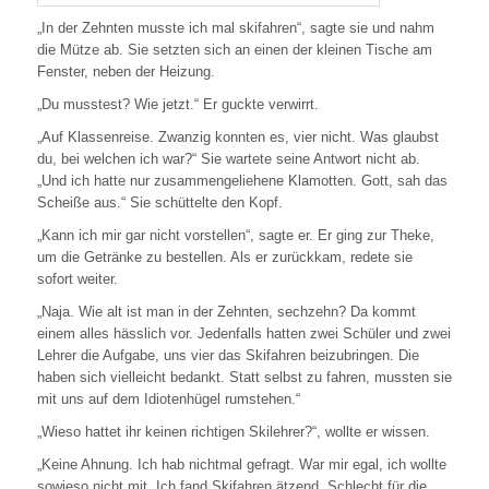
„In der Zehnten musste ich mal skifahren“, sagte sie und nahm
die Mütze ab. Sie setzten sich an einen der kleinen Tische am
Fenster, neben der Heizung.
„Du musstest? Wie jetzt.“ Er guckte verwirrt.
„Auf Klassenreise. Zwanzig konnten es, vier nicht. Was glaubst
du, bei welchen ich war?“ Sie wartete seine Antwort nicht ab.
„Und ich hatte nur zusammengeliehene Klamotten. Gott, sah das
Scheiße aus.“ Sie schüttelte den Kopf.
„Kann ich mir gar nicht vorstellen“, sagte er. Er ging zur Theke,
um die Getränke zu bestellen. Als er zurückkam, redete sie
sofort weiter.
„Naja. Wie alt ist man in der Zehnten, sechzehn? Da kommt
einem alles hässlich vor. Jedenfalls hatten zwei Schüler und zwei
Lehrer die Aufgabe, uns vier das Skifahren beizubringen. Die
haben sich vielleicht bedankt. Statt selbst zu fahren, mussten sie
mit uns auf dem Idiotenhügel rumstehen.“
„Wieso hattet ihr keinen richtigen Skilehrer?“, wollte er wissen.
„Keine Ahnung. Ich hab nichtmal gefragt. War mir egal, ich wollte
sowieso nicht mit. Ich fand Skifahren ätzend. Schlecht für die