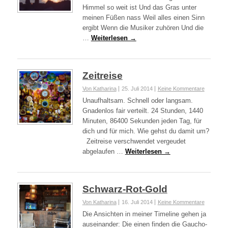
Himmel so weit ist Und das Gras unter
meinen Füßen nass Weil alles einen Sinn
ergibt Wenn die Musiker zuhören Und die
…
Weiterlesen →
Zeitreise
Von Katharina
25. Juli 2014
Keine Kommentare
Unaufhaltsam. Schnell oder langsam.
Gnadenlos fair verteilt. 24 Stunden, 1440
Minuten, 86400 Sekunden jeden Tag, für
dich und für mich. Wie gehst du damit um?
Zeitreise verschwendet vergeudet
abgelaufen …
Weiterlesen →
Schwarz-Rot-Gold
Von Katharina
16. Juli 2014
Keine Kommentare
Die Ansichten in meiner Timeline gehen ja
auseinander: Die einen finden die Gaucho-