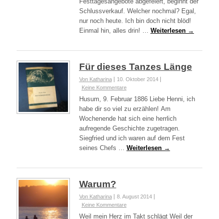
Festtagesangebote abgefeiert, beginnt der
Schlussverkauf. Welcher nochmal? Egal,
nur noch heute. Ich bin doch nicht blöd!
Einmal hin, alles drin! …
Weiterlesen →
Für dieses Tanzes Länge
Von Katharina
10. Oktober 2014
Keine Kommentare
Husum, 9. Februar 1886 Liebe Henni, ich
habe dir so viel zu erzählen! Am
Wochenende hat sich eine herrlich
aufregende Geschichte zugetragen.
Siegfried und ich waren auf dem Fest
seines Chefs …
Weiterlesen →
Warum?
Von Katharina
8. August 2014
Keine Kommentare
Weil mein Herz im Takt schlägt Weil der