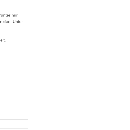
runter nur
eifen. Unter
.
eit.