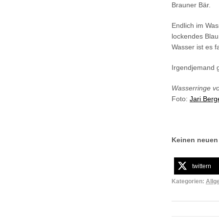
Brauner Bär.
Endlich im Was
lockendes Blau
Wasser ist es f
Irgendjemand g
Wasserringe vo
Foto:
Jari Ber
Keinen neuen
twittern
Kategorien:
Allg