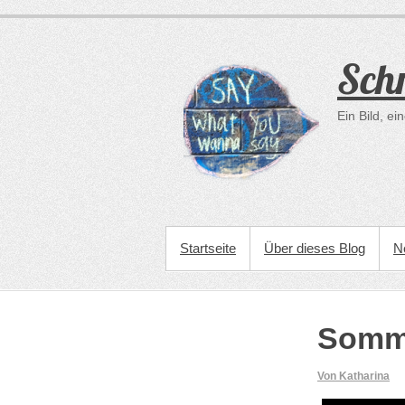
Zum
Inhalt
springen
Schr
Ein Bild, e
PRIMÄRES MENÜ
Startseite
Über dieses Blog
N
Somm
Von Katharina