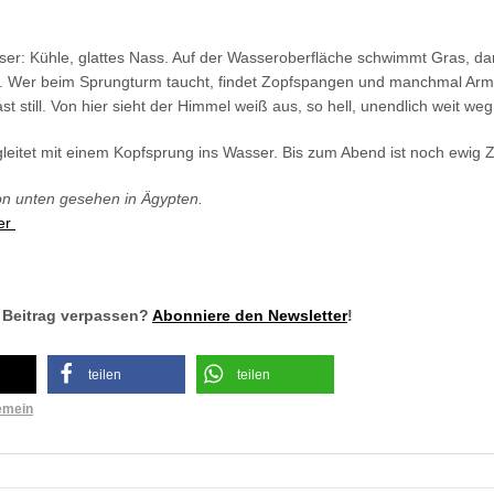
ser: Kühle, glattes Nass. Auf der Wasseroberfläche schwimmt Gras, da
. Wer beim Sprungturm taucht, findet Zopfspangen und manchmal Armr
ast still. Von hier sieht der Himmel weiß aus, so hell, unendlich weit weg
leitet mit einem Kopfsprung ins Wasser. Bis zum Abend ist noch ewig Z
n unten gesehen in Ägypten.
ger
 Beitrag verpassen?
Abonniere den Newsletter
!
teilen
teilen
emein