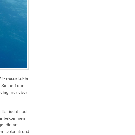
r treten leicht
 Saft auf den
ruhig, nur über
 Es riecht nach
 wir bekommen
nge, die am
i, Dolomiti und